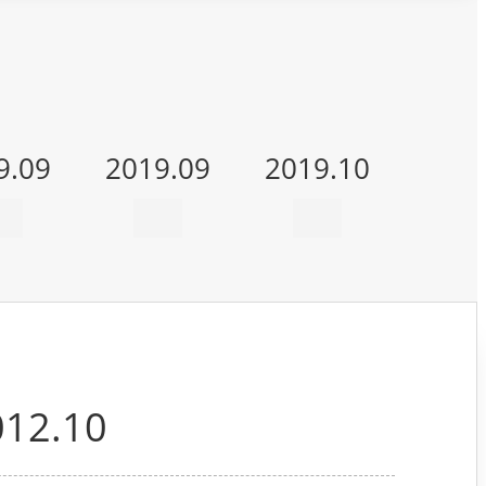
9.09
2019.09
2019.10
2019
012.10