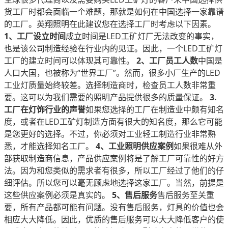
货工厂时都会面临一个难题，那就是如何在中国选择一家靠谱
的工厂。英翔照明在此建议您在选择工厂时考虑以下因素。
1、工厂设立时间
成立时间是LED工矿灯厂无法改变的事实，
也是该公司制造经验在行业内的见证。因此，一个LED工矿灯
工厂的建立时间可以体现其可靠性。
2、工厂员工人数
中国是
人口大国，也被称为“世界工厂”。然而，很多小厂生产的LED
工业灯质量始终较差。选择制造商时，检查员工人数非常重
要。这可以为我们需要的照明产品提供很多的质量保证。
3.
工厂在灯饰行业的声誉
如果您选择的工厂在制造业中颇有知名
度，或者在LED工矿灯制造方面有很大的知名度，那么它可能
是您更好的选择。不过，你必须对工业轻工制造行业非常熟
悉，才能选择知名工厂。
4、工业照明供应案例
如果很难从外
部获取制造商信息，产品供应案例将是了解工厂可靠性的好方
法。因为和您类似的需求者有很多，所以工厂经过了他们的仔
细评估。所以您可以毫无顾虑地选择这家工厂。当然，前提是
这些供应案例必须是真实的。
5、售后服务
售后服务至关重
要，所有产品都可能有问题。没有售后服务，灯具的价值也会
相应大大降低。因此，优质的售后服务可以大大降低客户的使