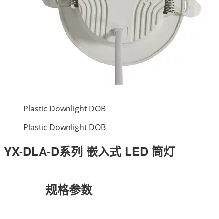
Plastic Downlight DOB
Plastic Downlight DOB
YX-DLA-D系列 嵌入式 LED 筒灯
规格参数