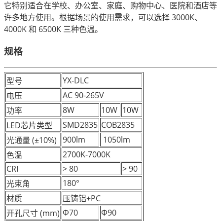
它特别适合在学校、办公室、家庭、购物中心、医院和酒店等
许多地方使用。根据场景的使用需求，可以选择 3000K、
4000K 和 6500K 三种色温。
规格
YX-DLC
型号
AC 90-265V
电压
8W
10W
10W
功率
SMD2835
COB2835
LED芯片类型
900lm
1050lm
光通量 (±10%)
2700K-7000K
色温
CRI
> 80
> 90
180°
光束角
材质
压铸铝+PC
Φ70
Φ90
开孔尺寸 (mm)